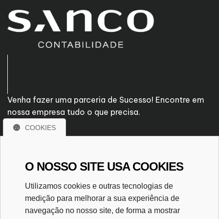
Venha fazer uma parceria de Sucesso! Encontre em
nossa empresa tudo o que precisa.
COOKIES
Rua Flamingos - nº 1550
Centro - Arapongas/PR
O NOSSO SITE USA COOKIES
CEP. 86700-150
(43) 3055-2040
Utilizamos cookies e outras tecnologias de
(43) 98859-8034
medição para melhorar a sua experiência de
sanco@sanco.cnt.br
navegação no nosso site, de forma a mostrar
CRC/PR - 039013-O/6