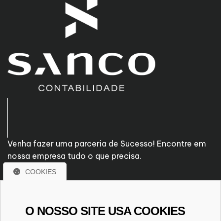
Venha fazer uma parceria de Sucesso! Encontre em
nossa empresa tudo o que precisa.
COOKIES
Rua Flamingos - nº 1550
Centro - Arapongas/PR
O NOSSO SITE USA COOKIES
CEP. 86700-150